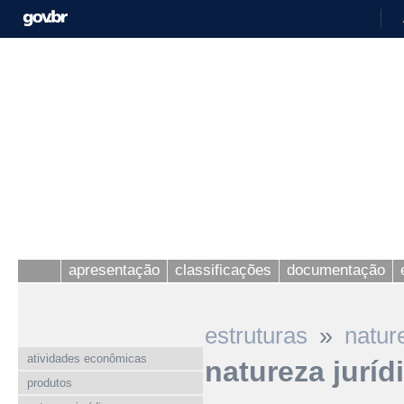
apresentação
classificações
documentação
»
estruturas
natur
atividades econômicas
natureza juríd
produtos