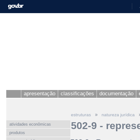
apresentação
classificações
documentação
»
estruturas
natureza jurídica
502-9 - repres
atividades econômicas
produtos