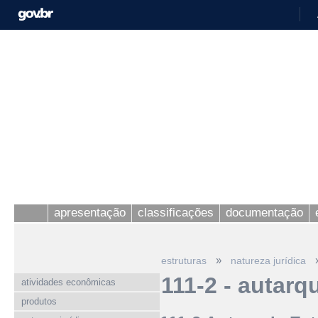
apresentação
classificações
documentação
»
estruturas
natureza jurídica
111-2 - autarq
atividades econômicas
produtos