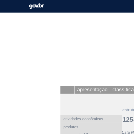
apresentação
classific
estrut
125
atividades econômicas
produtos
Esta N