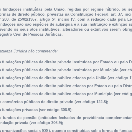
s fundações instituídas pela União, regidas por regime híbrido, ou se
ormas de direito público, previstas na Constituição Federal, art. 37, inc
º 200, de 25/02/1967, artigo 5º, inciso IV, com a redação dada pela Lei
undações não são espécies de autarquia e a sua instituição e extinção sã
evendo os seus atos institutivos, alteradores ou extintivos serem obri
egistro Civil de Pessoas Jurídicas.
atureza Jurídica não compreende:
s fundações públicas de direito privado instituídas por Estado ou pelo Di
s fundações públicas de direito privado instituídas por Município (ver có
s fundações públicas de direito público criadas pela União (ver código 11
s fundações públicas de direito público criadas por Estado ou pelo Distri
s fundações públicas de direito público criadas por Município (ver códig
s consórcios públicos de direito privado (ver código 122-8);
s fundações privadas (ver código 306-9);
s fundos de pensão (entidades fechadas de previdência complementar
undação privada (ver código 306-9);
s organizações sociais (OS), quando constituídas sob a forma de fundaçã