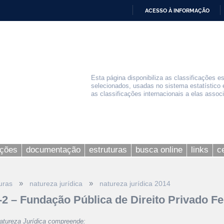
ACESSO À INFORMAÇÃO
IR
PARA
O
CONTEÚDO
Esta página disponibiliza as classificações e
selecionados, usadas no sistema estatístico 
as classificações internacionais a elas assoc
ações
documentação
estruturas
busca online
links
c
»
»
uras
natureza jurídica
natureza jurídica 2014
-2 – Fundação Pública de Direito Privado Fe
atureza Jurídica compreende: