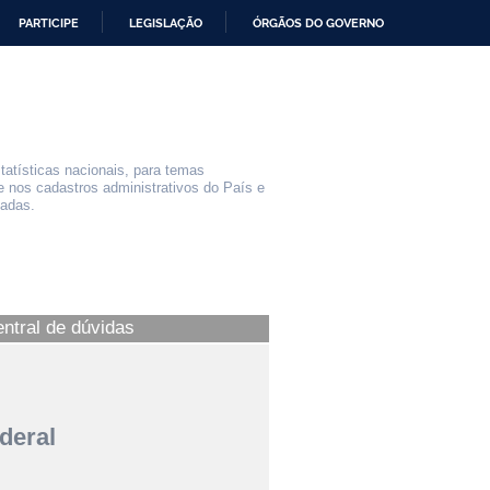
PARTICIPE
LEGISLAÇÃO
ÓRGÃOS DO GOVERNO
statísticas nacionais, para temas
e nos cadastros administrativos do País e
iadas.
entral de dúvidas
deral