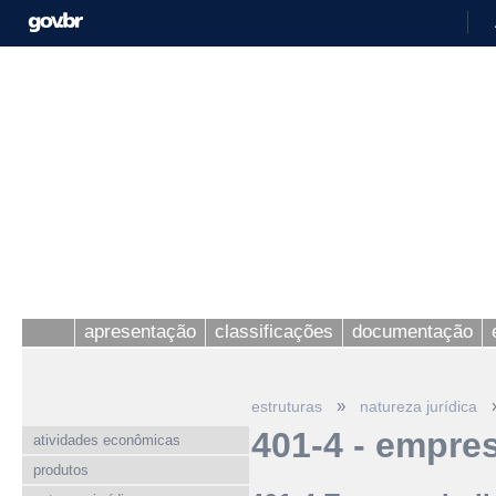
apresentação
classificações
documentação
»
estruturas
natureza jurídica
401-4 - empres
atividades econômicas
produtos