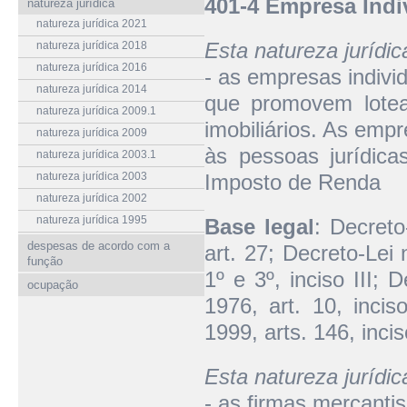
401-4 Empresa Indiv
natureza jurídica
natureza jurídica 2021
Esta natureza jurídi
natureza jurídica 2018
natureza jurídica 2016
- as empresas individ
natureza jurídica 2014
que promovem lote
natureza jurídica 2009.1
imobiliários. As empr
natureza jurídica 2009
às pessoas jurídica
natureza jurídica 2003.1
natureza jurídica 2003
Imposto de Renda
natureza jurídica 2002
natureza jurídica 1995
Base legal
: Decret
despesas de acordo com a
art. 27; Decreto-Lei
função
1º e 3º, inciso III;
ocupação
1976, art. 10, inci
1999, arts. 146, incis
Esta natureza jurídi
- as firmas mercantis