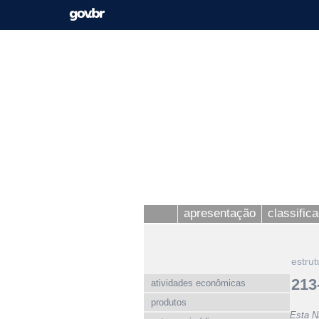
apresentação
classific
estrut
213
atividades econômicas
produtos
Esta N