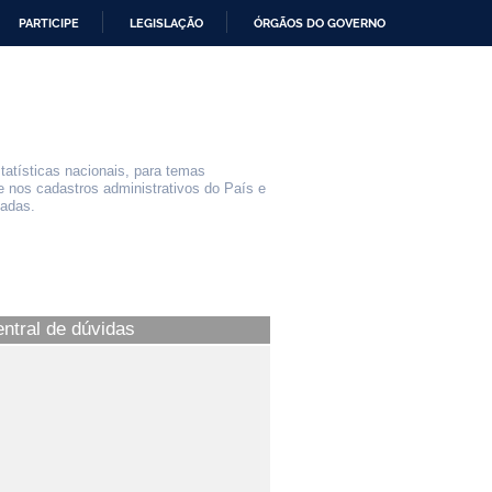
PARTICIPE
LEGISLAÇÃO
ÓRGÃOS DO GOVERNO
statísticas nacionais, para temas
e nos cadastros administrativos do País e
iadas.
entral de dúvidas