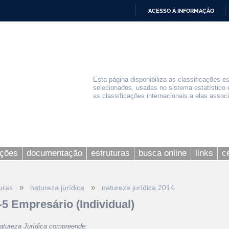
ACESSO À INFORMAÇÃO
IR
PARA
O
CONTEÚDO
Esta página disponibiliza as classificações e
selecionados, usadas no sistema estatístico 
as classificações internacionais a elas assoc
ações
documentação
estruturas
busca online
links
c
»
»
uras
natureza jurídica
natureza jurídica 2014
-5 Empresário (Individual)
atureza Jurídica compreende: