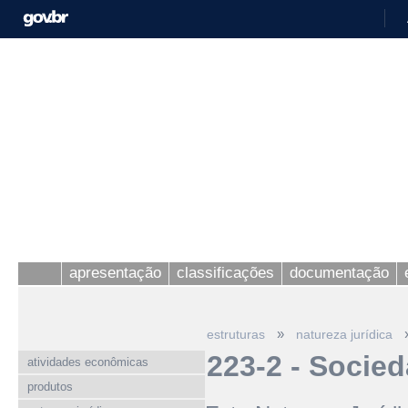
apresentação
classificações
documentação
»
estruturas
natureza jurídica
223-2 - Socie
atividades econômicas
produtos