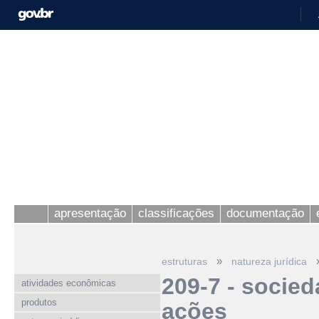
apresentação
classificações
documentação
»
estruturas
natureza jurídica
209-7 - socie
atividades econômicas
produtos
ações