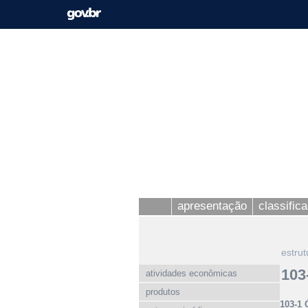
apresentação
classific
estrut
103
atividades econômicas
produtos
103-1 