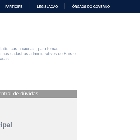
PARTICIPE
LEGISLAÇÃO
ÓRGÃOS DO GOVERNO
statísticas nacionais, para temas
e nos cadastros administrativos do País e
iadas.
entral de dúvidas
ipal