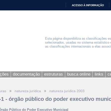
ACESSO À INFORMAÇÃO
IR
PARA
O
CONTEÚDO
Esta página disponibiliza as classificações e
selecionados, usadas no sistema estatístico 
as classificações internacionais a elas assoc
ações
documentação
estruturas
busca online
links
c
»
»
uras
natureza jurídica
natureza jurídica 2003
-1 - órgão público do poder executivo munic
Órgão Público do Poder Executivo Municipal