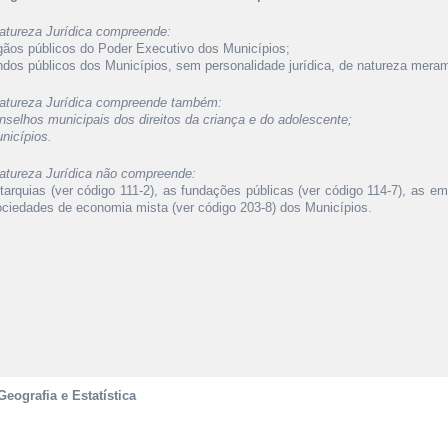
atureza Jurídica compreende:
rgãos públicos do Poder Executivo dos Municípios;
undos públicos dos Municípios, sem personalidade jurídica, de natureza meram
atureza Jurídica compreende também:
onselhos municipais dos direitos da criança e do adolescente;
nicípios.
atureza Jurídica não compreende:
utarquias (ver código 111-2), as fundações públicas (ver código 114-7), as e
ociedades de economia mista (ver código 203-8) dos Municípios.
Geografia e Estatística