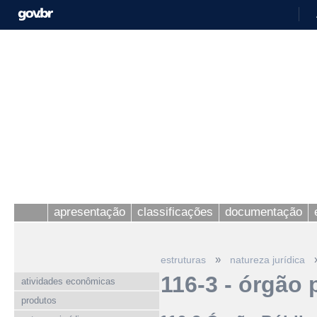
apresentação
classificações
documentação
»
estruturas
natureza jurídica
116-3 - órgão
atividades econômicas
produtos