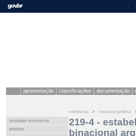
apresentação
classificações
documentação
»
estruturas
natureza jurídica
219-4 - estabe
atividades econômicas
produtos
binacional arg