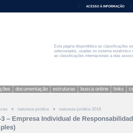
ACESSO À INFORMAÇÃO
IR
PARA
O
CONTEÚDO
Esta página disponibiliza as classificações e
selecionados, usadas no sistema estatístico 
as classificações internacionais a elas assoc
ações
documentação
estruturas
busca online
links
c
»
»
uras
natureza jurídica
natureza jurídica 2016
-3 – Empresa Individual de Responsabilidad
ples)