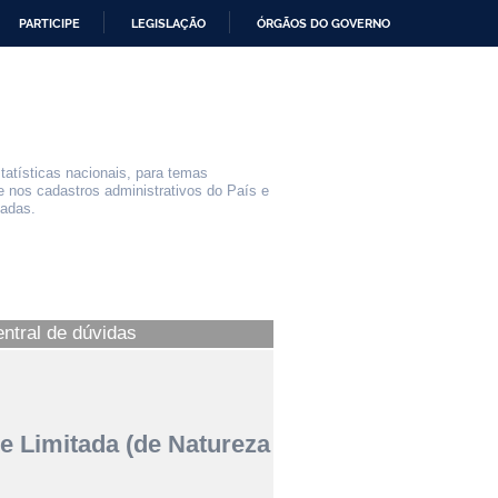
PARTICIPE
LEGISLAÇÃO
ÓRGÃOS DO GOVERNO
statísticas nacionais, para temas
e nos cadastros administrativos do País e
iadas.
entral de dúvidas
e Limitada (de Natureza