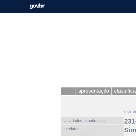
apresentação
classific
estrut
231
atividades econômicas
Sim
produtos