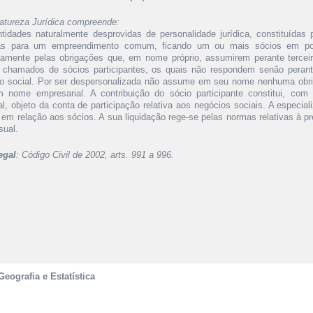
atureza Jurídica compreende:
ntidades naturalmente desprovidas de personalidade jurídica, constituída
as para um empreendimento comum, ficando um ou mais sócios em pos
adamente pelas obrigações que, em nome próprio, assumirem perante tercei
, chamados de sócios participantes, os quais não respondem senão peran
to social. Por ser despersonalizada não assume em seu nome nenhuma ob
 nome empresarial. A contribuição do sócio participante constitui, com 
al, objeto da conta de participação relativa aos negócios sociais. A especia
s em relação aos sócios. A sua liquidação rege-se pelas normas relativas à p
sual.
egal
: Código Civil de 2002, arts. 991 a 996.
Geografia e Estatística