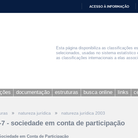
ACESSO À INFORMAÇÃO
IR
PARA
O
CONTEÚDO
Esta página disponibiliza as classificações e
selecionados, usadas no sistema estatístico 
as classificações internacionais a elas assoc
ações
documentação
estruturas
busca online
links
c
»
»
uras
natureza jurídica
natureza jurídica 2003
-7 - sociedade em conta de participação
Sociedade em Conta de Participação