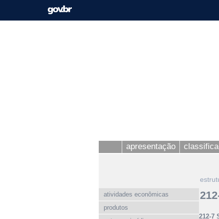
apresentação
classific
estrut
212
atividades econômicas
produtos
212-7 