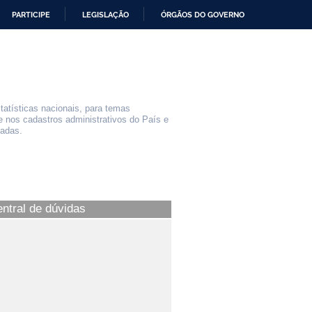
PARTICIPE
LEGISLAÇÃO
ÓRGÃOS DO GOVERNO
statísticas nacionais, para temas
e nos cadastros administrativos do País e
iadas.
entral de dúvidas