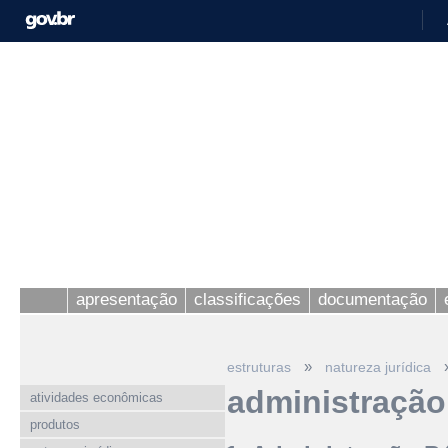
apresentação
classificações
documentação
»
estruturas
natureza jurídica
administração
atividades econômicas
produtos