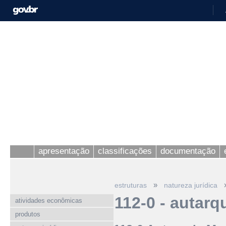
apresentação
classificações
documentação
»
estruturas
natureza jurídica
112-0 - autarq
atividades econômicas
produtos