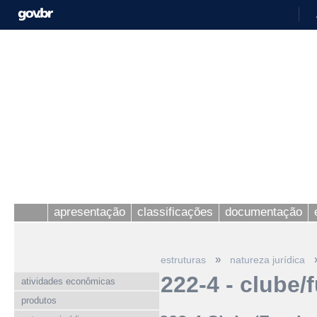
apresentação
classificações
documentação
»
estruturas
natureza jurídica
222-4 - clube
atividades econômicas
produtos