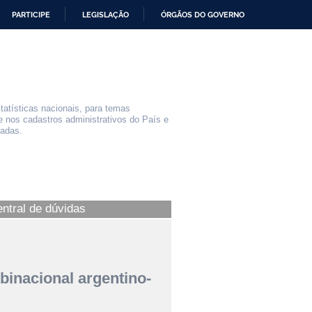
PARTICIPE
LEGISLAÇÃO
ÓRGÃOS DO GOVERNO
statísticas nacionais, para temas
e nos cadastros administrativos do País e
iadas.
entral de dúvidas
binacional argentino-