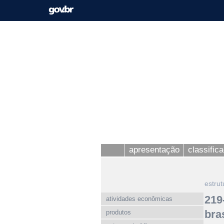
apresentação
classific
estrut
219
atividades econômicas
bras
produtos