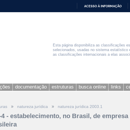
ACESSO À INFORMAÇÃO
IR
PARA
O
CONTEÚDO
Esta página disponibiliza as classificações e
selecionados, usadas no sistema estatístico 
as classificações internacionais a elas assoc
ações
documentação
estruturas
busca online
links
c
»
»
uras
natureza jurídica
natureza jurídica 2003.1
-4 - estabelecimento, no Brasil, de empresa 
ileira