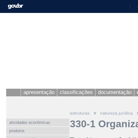
apresentação
classificações
documentação
»
estruturas
natureza jurídica
330-1 Organiz
atividades econômicas
produtos