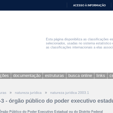
ACESSO À INFORMAÇÃO
IR
PARA
O
CONTEÚDO
Esta página disponibiliza as classificações e
selecionados, usadas no sistema estatístico 
as classificações internacionais a elas assoc
ações
documentação
estruturas
busca online
links
c
»
»
uras
natureza jurídica
natureza jurídica 2003.1
-3 - órgão público do poder executivo estadu
Órgão Público do Poder Executivo Estadual ou do Distrito Federal