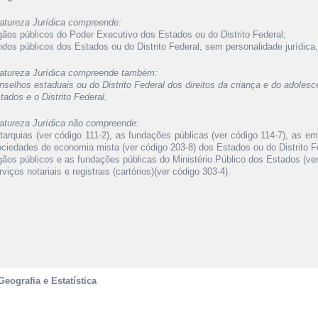
atureza Jurídica compreende:
rgãos públicos do Poder Executivo dos Estados ou do Distrito Federal;
undos públicos dos Estados ou do Distrito Federal, sem personalidade jurídica
atureza Jurídica compreende também:
nselhos estaduais ou do Distrito Federal dos direitos da criança e do adolesc
tados e o Distrito Federal.
atureza Jurídica não compreende:
utarquias (ver código 111-2), as fundações públicas (ver código 114-7), as e
ociedades de economia mista (ver código 203-8) dos Estados ou do Distrito F
rgãos públicos e as fundações públicas do Ministério Público dos Estados (ver
rviços notariais e registrais (cartórios)(ver código 303-4).
Geografia e Estatística