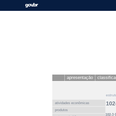
apresentação
classific
estrut
102
atividades econômicas
produtos
102-3 