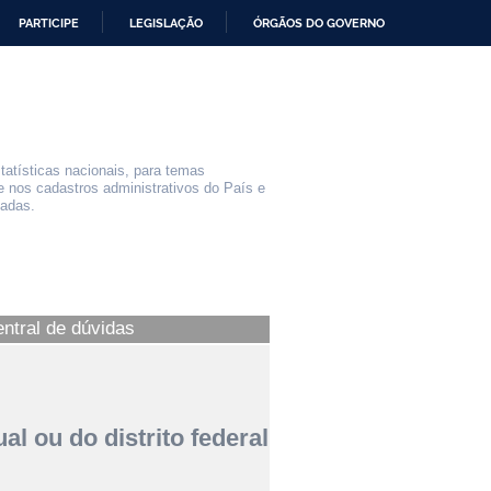
PARTICIPE
LEGISLAÇÃO
ÓRGÃOS DO GOVERNO
statísticas nacionais, para temas
e nos cadastros administrativos do País e
iadas.
entral de dúvidas
al ou do distrito federal