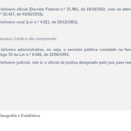
 leiloeiro oficial (Decreto Federal n.º 21.981, de 19/10/1932, com as al
.º 22.427, de 01/02/1933);
 leiloeiro rural (Lei n.º 4.021, de 20/12/1961).
atureza Jurídica não compreende:
 leiloeiro administrativo, ou seja, o servidor público cometido na fu
rtigo 53 da Lei n.º 8.666, de 21/06/1993;
 leiloeiro judicial, isto é, o oficial de justiça designado pelo juiz para real
Geografia e Estatística