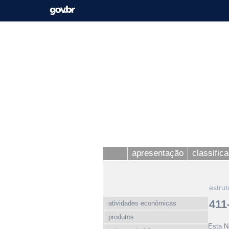
apresentação
classific
estrut
411-
atividades econômicas
produtos
Esta N