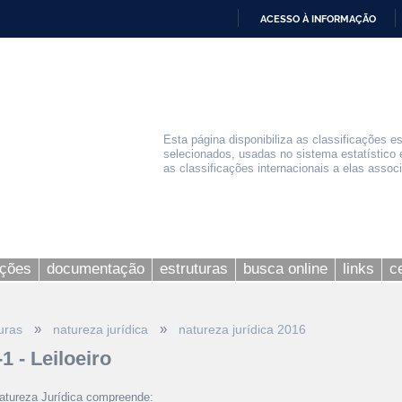
ACESSO À INFORMAÇÃO
IR
PARA
O
CONTEÚDO
Esta página disponibiliza as classificações e
selecionados, usadas no sistema estatístico 
as classificações internacionais a elas assoc
ações
documentação
estruturas
busca online
links
c
»
»
uras
natureza jurídica
natureza jurídica 2016
1 - Leiloeiro
atureza Jurídica compreende: