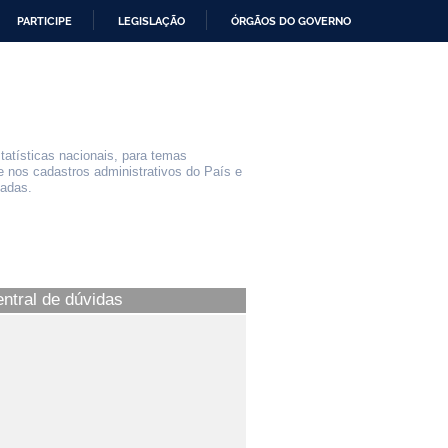
PARTICIPE
LEGISLAÇÃO
ÓRGÃOS DO GOVERNO
statísticas nacionais, para temas
e nos cadastros administrativos do País e
iadas.
entral de dúvidas