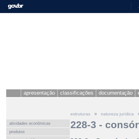
apresentação
classificações
documentação
»
estruturas
natureza jurídica
228-3 - consó
atividades econômicas
produtos