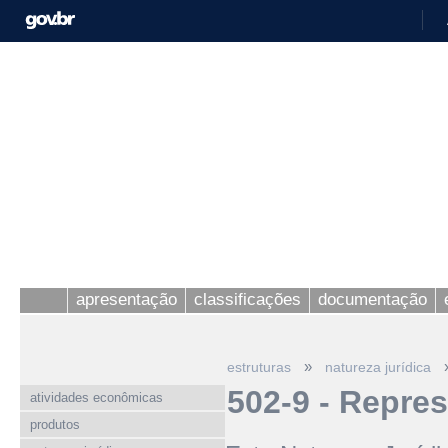
apresentação
classificações
documentação
»
estruturas
natureza jurídica
502-9 - Repre
atividades econômicas
produtos