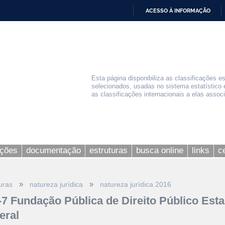
ACESSO À INFORMAÇÃO
IR
PARA
O
CONTEÚDO
Esta página disponibiliza as classificações e
selecionados, usadas no sistema estatístico 
as classificações internacionais a elas assoc
ações
documentação
estruturas
busca online
links
c
»
»
uras
natureza jurídica
natureza jurídica 2016
-7 Fundação Pública de Direito Público Esta
eral