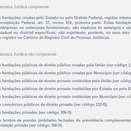
atureza Jurídica compreende:
s fundações criadas pelo Estado ou pelo Distrito Federal, regidas inteira
onstituição Federal, art. 37, inciso XIX, primeira parte. Estas fund
utárquicas ou autarquias fundacionais, são espécies de autarquia e são
stadual ou distrital específicas, não sujeitando, portanto, os seus atos 
o registro no Cartório de Registro Civil de Pessoas Jurídicas.
atureza Jurídica não compreende:
s fundações públicas de direito público criadas pela União (ver código 11
s fundações públicas de direito público criadas por Município (ver códig
s fundações públicas de direito privado instituídas pela União (ver códig
s fundações públicas de direito privado instituídas por Estado ou pelo Di
s fundações públicas de direito privado instituídas por Município (ver có
s consórcios públicos de direito privado (ver código 122-8);
s fundações privadas (ver código 306-9);
s fundos de pensão (entidades fechadas de previdência complementar
undação privada (ver código 306-9);