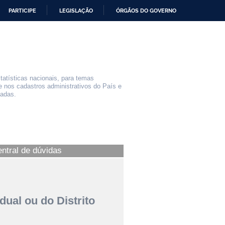
PARTICIPE
LEGISLAÇÃO
ÓRGÃOS DO GOVERNO
statísticas nacionais, para temas
e nos cadastros administrativos do País e
iadas.
entral de dúvidas
dual ou do Distrito