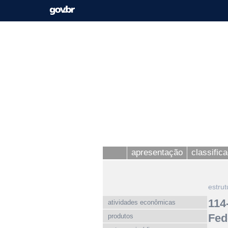
apresentação
classific
estrut
114
atividades econômicas
Fed
produtos