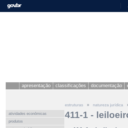
apresentação
classificações
documentação
»
estruturas
natureza jurídica
411-1 - leiloeir
atividades econômicas
produtos