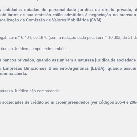
s entidades dotadas de personalidade jurídica de direito privado, 
obiliários de sua emissão estão admitidos à negociação no mercado 
iscalização da Comissão de Valores Mobiliários (CVM).
egal: Lei n.º 6.404, de 1976 (com a redação dada pela Lei n.º 10.303, de 31 d
atureza Jurídica compreende também:
s bancos privados, quando assumirem a natureza jurídica de sociedade
s Empresas Binacionais Brasileiro-Argentinas (EBBA), quando assumi
nônima aberta.
atureza Jurídica não compreende:
s sociedades de crédito ao microempreendedor (ver códigos 205-4 e 206-