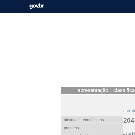
apresentação
classific
estrut
204
atividades econômicas
produtos
Esta N