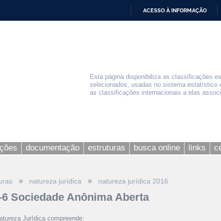
ACESSO À INFORMAÇÃO
IR
PARA
O
CONTEÚDO
Esta página disponibiliza as classificações e
selecionados, usadas no sistema estatístico 
as classificações internacionais a elas assoc
ações
documentação
estruturas
busca online
links
c
»
»
uras
natureza jurídica
natureza jurídica 2016
-6 Sociedade Anônima Aberta
atureza Jurídica compreende: