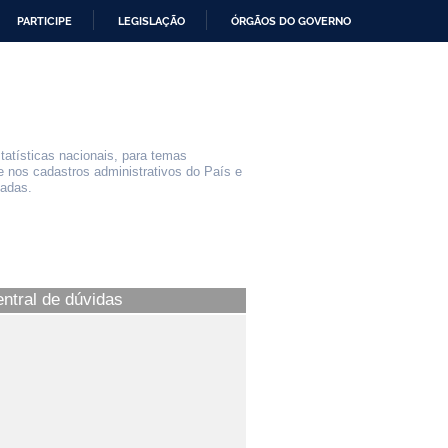
PARTICIPE
LEGISLAÇÃO
ÓRGÃOS DO GOVERNO
statísticas nacionais, para temas
e nos cadastros administrativos do País e
iadas.
entral de dúvidas