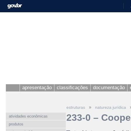
apresentação
classificações
documentação
»
estruturas
natureza jurídica
233-0 – Coop
atividades econômicas
produtos