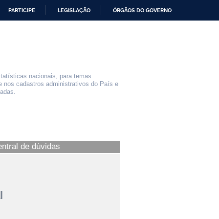
PARTICIPE
LEGISLAÇÃO
ÓRGÃOS DO GOVERNO
statísticas nacionais, para temas
e nos cadastros administrativos do País e
iadas.
entral de dúvidas
l