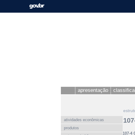
apresentação
classific
estrut
107
atividades econômicas
produtos
107-4 