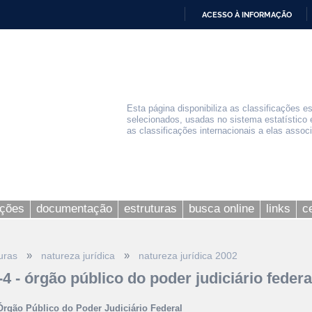
ACESSO À INFORMAÇÃO
IR
PARA
O
CONTEÚDO
Esta página disponibiliza as classificações e
selecionados, usadas no sistema estatístico 
as classificações internacionais a elas assoc
ações
documentação
estruturas
busca online
links
c
»
»
uras
natureza jurídica
natureza jurídica 2002
-4 - órgão público do poder judiciário federa
Órgão Público do Poder Judiciário Federal