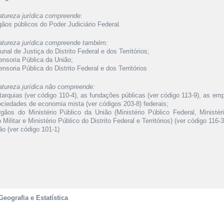
atureza jurídica compreende:
gãos públicos do Poder Judiciário Federal.
atureza jurídica compreende também:
bunal de Justiça do Distrito Federal e dos Territórios;
ensoria Pública da União;
ensoria Pública do Distrito Federal e dos Territórios
atureza jurídica não compreende:
tarquias (ver código 110-4), as fundações públicas (ver código 113-9), as em
ociedades de economia mista (ver códigos 203-8) federais;
rgãos do Ministério Público da União (Ministério Público Federal, Ministér
 Militar e Ministério Público do Distrito Federal e Territórios) (ver código 116-3
ão (ver código 101-1)
Geografia e Estatística