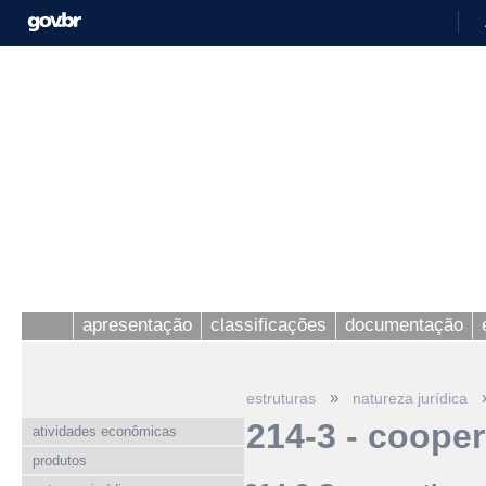
apresentação
classificações
documentação
»
estruturas
natureza jurídica
214-3 - cooper
atividades econômicas
produtos