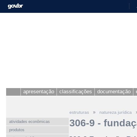
apresentação
classificações
documentação
»
estruturas
natureza jurídica
306-9 - funda
atividades econômicas
produtos