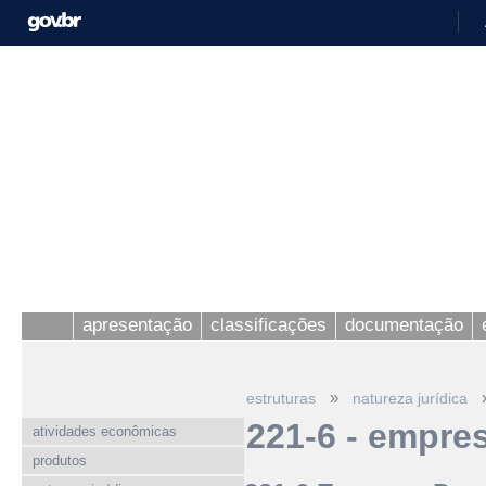
apresentação
classificações
documentação
»
estruturas
natureza jurídica
221-6 - empres
atividades econômicas
produtos