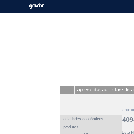
apresentação
classific
estrut
409
atividades econômicas
produtos
Esta N