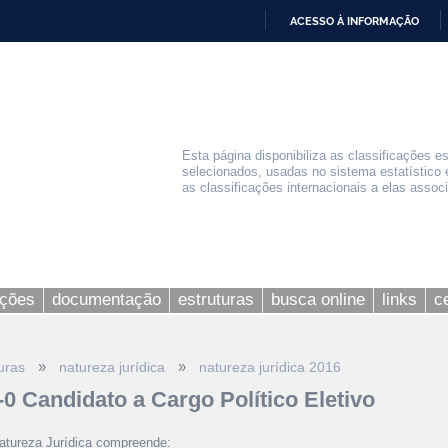
ACESSO À INFORMAÇÃO
IR
PARA
O
CONTEÚDO
Esta página disponibiliza as classificações e
selecionados, usadas no sistema estatístico 
as classificações internacionais a elas assoc
ações
documentação
estruturas
busca online
links
c
»
»
uras
natureza jurídica
natureza jurídica 2016
-0 Candidato a Cargo Político Eletivo
atureza Jurídica compreende: