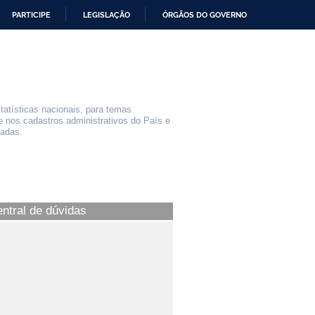
PARTICIPE
LEGISLAÇÃO
ÓRGÃOS DO GOVERNO
statísticas nacionais, para temas
e nos cadastros administrativos do País e
iadas.
entral de dúvidas