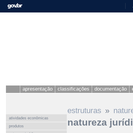
apresentação
classificações
documentação
»
estruturas
natur
atividades econômicas
natureza juríd
produtos