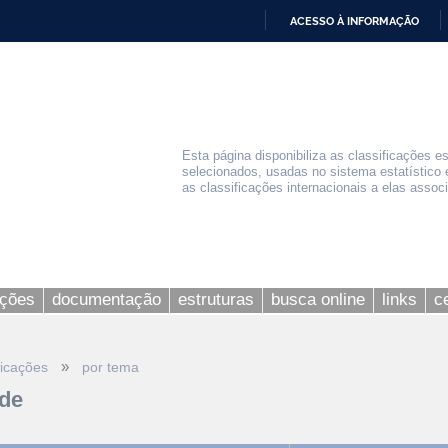
ACESSO À INFORMAÇÃO
IR
PARA
O
CONTEÚDO
Esta página disponibiliza as classificações e
selecionados, usadas no sistema estatístico 
as classificações internacionais a elas assoc
ações
documentação
estruturas
busca online
links
c
»
ficações
por tema
de