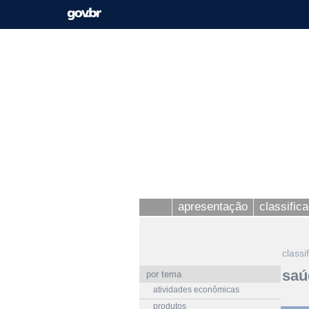
apresentação
classific
classi
saú
por tema
atividades econômicas
produtos