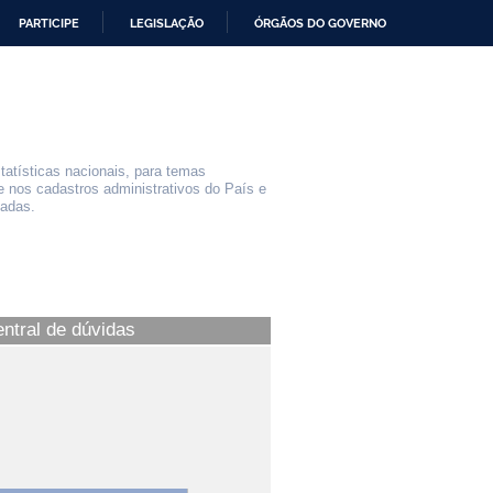
PARTICIPE
LEGISLAÇÃO
ÓRGÃOS DO GOVERNO
statísticas nacionais, para temas
e nos cadastros administrativos do País e
iadas.
entral de dúvidas