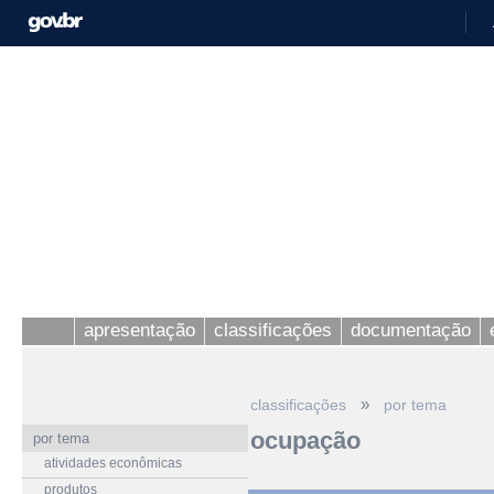
apresentação
classificações
documentação
»
classificações
por tema
ocupação
por tema
atividades econômicas
produtos