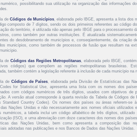
 numérico, possibilitando sua utilização na organização das informações do
ades.
la de
Códigos de Municípios
, elaborada pelo IBGE, apresenta a lista dos 
igo composto de 7 dígitos, sendo os dois primeiros referentes ao código do 
zação do território, é utilizada não apenas pelo IBGE para o processamento
stros, como também por outras instituições. É atualizada sistematicamente
entes do desdobramento de municípios e, conseqüentemente, da criação 
os municípios, como também de processos de fusão que resultam na ext
município.
la de
Códigos das Regiões Metropolitanas
, elaborada pelo IBGE, contém
tivos códigos) que compõem as regiões metropolitanas brasileiras. Es
zada, também contém a legislação referente à inclusão de cada município na r
ela de
Códigos de Países
, elaborada pela Divisão de Estatísticas das N
Codes for Statistical Use, apresenta uma lista com os nomes dos paíse
onados com códigos numéricos de três dígitos, usados com objetivos de p
uição. A versão atual corresponde à quarta revisão da Tabela de Códigos de
s Standard Country Codes). Os nomes dos países ou áreas referem-se 
s das Nações Unidas e não necessariamente aos nomes oficiais utilizados
s numéricos, a tabela inclui um código alfabético de três dígitos, utilizado
ização (ISO), e uma abreviação com doze caracteres dos nomes dos países o
sticas das Nações Unidas, bem como apresenta a composição das reg
iais adotadas nas publicações e nos Bancos de Dados das Nações Unidas.