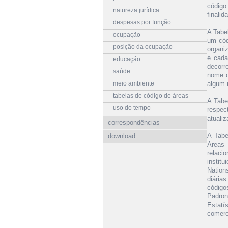
código
natureza jurídica
finalid
despesas por função
A Tabe
ocupação
um cód
posição da ocupação
organi
e cada
educação
decorr
saúde
nome d
meio ambiente
algum 
tabelas de código de áreas
A Tabe
uso do tempo
respec
atuali
correspondências
A Tab
download
Areas 
relaci
instit
Nation
diária
código
Padron
Estatí
comerc