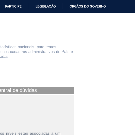
PARTICIPE
LEGISLAÇÃO
ÓRGÃOS DO GOVERNO
statísticas nacionais, para temas
e nos cadastros administrativos do País e
iadas.
entral de dúvidas
ntos níveis estão associadas a um