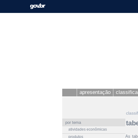
apresentação
classific
classi
tab
por tema
atividades econômicas
As tab
produtos