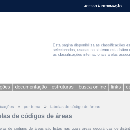
ACESSO À INFORMAÇÃO
IR
PARA
O
CONTEÚDO
Esta página disponibiliza as classificações e
selecionados, usadas no sistema estatístico 
as classificações internacionais a elas assoc
ações
documentação
estruturas
busca online
links
c
»
»
ficações
por tema
tabelas de código de áreas
elas de códigos de áreas
elas de códigos de áreas são listas nas quais áreas geográficas de disti