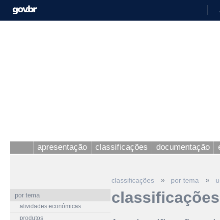
apresentação
classificações
documentação
»
»
classificações
por tema
u
classificaçõe
por tema
atividades econômicas
produtos