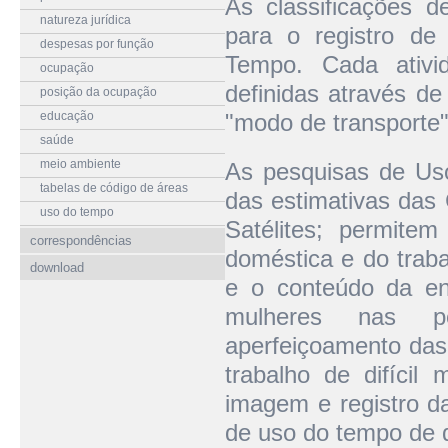
As classificações 
natureza jurídica
para o registro d
despesas por função
Tempo. Cada ativi
ocupação
definidas através de
posição da ocupação
educação
"modo de transporte"
saúde
meio ambiente
As pesquisas de Uso
tabelas de código de áreas
das estimativas das
uso do tempo
Satélites; permite
correspondências
doméstica e do trab
download
e o conteúdo da en
mulheres nas pes
aperfeiçoamento das
trabalho de difíci
imagem e registro da
de uso do tempo de d