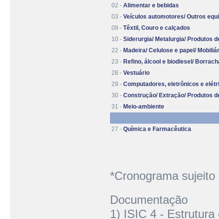
02 -
Alimentar e bebidas
03 -
Veículos automotores/ Outros equ
09 -
Têxtil, Couro e calçados
10 -
Siderurgia/ Metalurgia/ Produtos d
22 -
Madeira/ Celulose e papel/ Mobiliá
23 -
Refino, álcool e biodiesel/ Borrach
28 -
Vestuário
29 -
Computadores, eletrônicos e elétr
30 -
Construção/ Extração/ Produtos d
31 -
Meio-ambiente
27 -
Química e Farmacêutica
*Cronograma sujeito 
Documentação
1) ISIC 4 - Estrutura