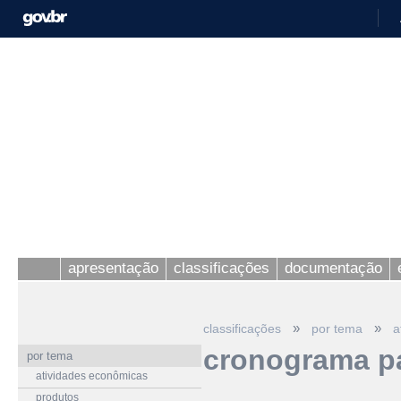
apresentação
classificações
documentação
»
»
classificações
por tema
a
cronograma p
por tema
atividades econômicas
produtos