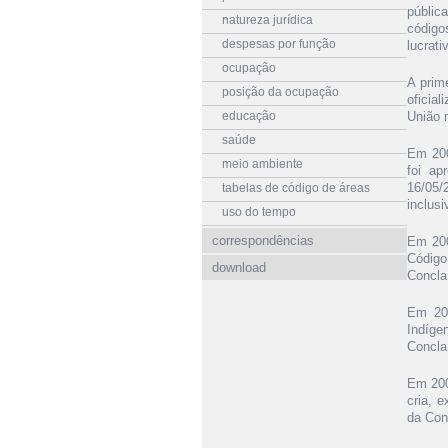
públic
natureza jurídica
código
despesas por função
lucrati
ocupação
A prim
posição da ocupação
oficia
educação
União 
saúde
Em 200
meio ambiente
foi ap
16/05/
tabelas de código de áreas
inclusi
uso do tempo
correspondências
Em 200
Código
download
Concla 
Em 200
Indíge
Concla 
Em 200
cria, 
da Con