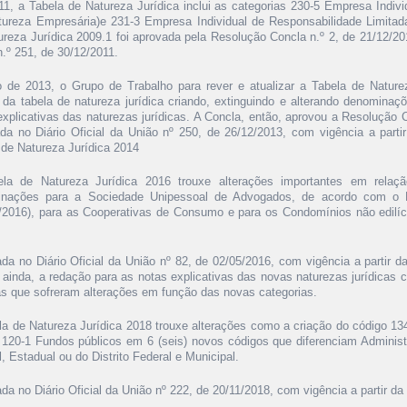
1, a Tabela de Natureza Jurídica inclui as categorias 230-5 Empresa Indivi
tureza Empresária)e 231-3 Empresa Individual de Responsabilidade Limitad
ureza Jurídica 2009.1 foi aprovada pela Resolução Concla n.º 2, de 21/12/201
n.º 251, de 30/12/2011.
 de 2013, o Grupo de Trabalho para rever e atualizar a Tabela de Nature
 da tabela de natureza jurídica criando, extinguindo e alterando denomina
explicativas das naturezas jurídicas. A Concla, então, aprovou a Resolução C
ada no Diário Oficial da União nº 250, de 26/12/2013, com vigência a parti
 de Natureza Jurídica 2014
la de Natureza Jurídica 2016 trouxe alterações importantes em relaç
nações para a Sociedade Unipessoal de Advogados, de acordo com o N
/2016), para as Cooperativas de Consumo e para os Condomínios não edilíci
ada no Diário Oficial da União nº 82, de 02/05/2016, com vigência a partir d
, ainda, a redação para as notas explicativas das novas naturezas jurídicas 
cas que sofreram alterações em função das novas categorias.
la de Natureza Jurídica 2018 trouxe alterações como a criação do código 
 120-1 Fundos públicos em 6 (seis) novos códigos que diferenciam Administr
, Estadual ou do Distrito Federal e Municipal.
da no Diário Oficial da União nº 222, de 20/11/2018, com vigência a partir da