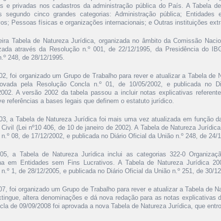
as e privadas nos cadastros da administração pública do País. A Tabela de
s segundo cinco grandes categorias: Administração pública; Entidades 
vos; Pessoas físicas e organizações internacionais; e Outras instituições extrat
eira Tabela de Natureza Jurídica, organizada no âmbito da Comissão Nacion
lizada através da Resolução n.º 001, de 22/12/1995, da Presidência do IBG
n.º 248, de 28/12/1995.
2, foi organizado um Grupo de Trabalho para rever e atualizar a Tabela de N
rovada pela Resolução Concla n.º 01, de 10/05/2002, e publicada no Di
2002. A versão 2002 da tabela passou a incluir notas explicativas referent
ve referências a bases legais que definem o estatuto jurídico.
3, a Tabela de Natureza Jurídica foi mais uma vez atualizada em função d
 Civil (Lei nº10 406, de 10 de janeiro de 2002). A Tabela de Natureza Jurídi
n.º 08, de 17/12/2002, e publicada no Diário Oficial da União n.º 248, de 24/
5, a Tabela de Natureza Jurídica inclui as categorias 322-0 Organizaç
na em Entidades sem Fins Lucrativos. A Tabela de Natureza Jurídica 20
n.º 1, de 28/12/2005, e publicada no Diário Oficial da União n.º 251, de 30/1
7, foi organizado um Grupo de Trabalho para rever e atualizar a Tabela de Na
extingue, altera denominações e dá nova redação para as notas explicativas d
cla de 09/09/2008 foi aprovada a nova Tabela de Natureza Jurídica, que entr