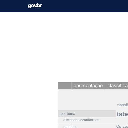
apresentação
classific
classi
tab
por tema
atividades econômicas
Os cód
produtos