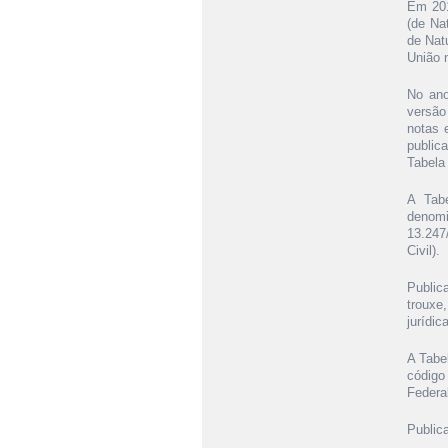
Em 201
(de Na
de Nat
União 
No ano
versão
notas 
public
Tabela
A Tabe
denomi
13.247
Civil).
Public
trouxe
jurídi
A Tabe
código
Federal
Publica