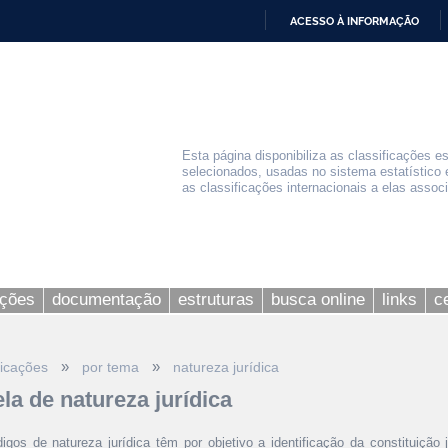
ACESSO À INFORMAÇÃO
IR
PARA
O
CONTEÚDO
Esta página disponibiliza as classificações e
selecionados, usadas no sistema estatístico 
as classificações internacionais a elas assoc
ações
documentação
estruturas
busca online
links
c
»
»
ficações
por tema
natureza jurídica
ela de natureza jurídica
igos de natureza jurídica têm por objetivo a identificação da constituição j