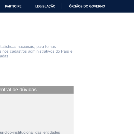
PARTICIPE
LEGISLAÇÃO
ÓRGÃOS DO GOVERNO
statísticas nacionais, para temas
e nos cadastros administrativos do País e
iadas.
entral de dúvidas
urídico-institucional das entidades