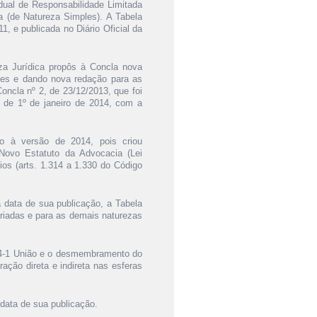
dual de Responsabilidade Limitada
a (de Natureza Simples). A Tabela
1, e publicada no Diário Oficial da
za Jurídica propôs à Concla nova
ções e dando nova redação para as
oncla nº 2, de 23/12/2013, que foi
r de 1º de janeiro de 2014, com a
ão à versão de 2014, pois criou
ovo Estatuto da Advocacia (Lei
os (arts. 1.314 a 1.330 do Código
a data de sua publicação, a Tabela
criadas e para as demais naturezas
134-1 União e o desmembramento do
ação direta e indireta nas esferas
 data de sua publicação.