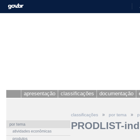
apresentação
classificações
documentação
»
»
classificações
por tema
p
PRODLIST-ind
por tema
atividades econômicas
produtos