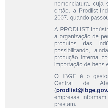
nomenclatura, cuja 
então, a Prodlist-In
2007, quando passou 
A PRODLIST-Indústri
a organização de pes
produtos das indú
possibilitando, ain
produção interna co
importação de bens e
O IBGE é o gesto
Central de Ate
(
prodlist@ibge.gov
empresas informam o
prestam.