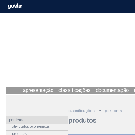
apresentação
classificações
documentação
»
classificações
por tema
produtos
por tema
atividades econômicas
produtos