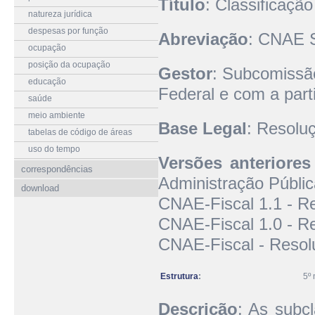
Título
: Classificaçã
natureza jurídica
despesas por função
Abreviação
: CNAE S
ocupação
posição da ocupação
Gestor
: Subcomissã
educação
Federal e com a part
saúde
meio ambiente
Base Legal
: Resolu
tabelas de código de áreas
uso do tempo
Versões anteriores
correspondências
Administração Públic
download
CNAE-Fiscal 1.1 - R
CNAE-Fiscal 1.0 - R
CNAE-Fiscal - Resol
Estrutura
:
5º 
Descrição
: As subc