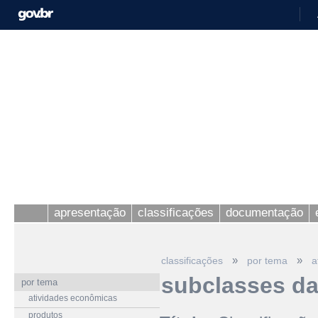
apresentação
classificações
documentação
»
»
classificações
por tema
a
subclasses d
por tema
atividades econômicas
produtos