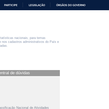
PARTICIPE
LEGISLAÇÃO
ÓRGÃOS DO GOVERNO
statísticas nacionais, para temas
e nos cadastros administrativos do País e
iadas.
entral de dúvidas
ssificação Nacional de Atividades