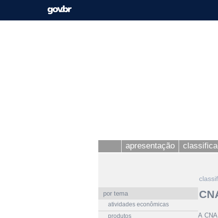
apresentação
classific
classi
CNA
por tema
atividades econômicas
A CNAE
produtos