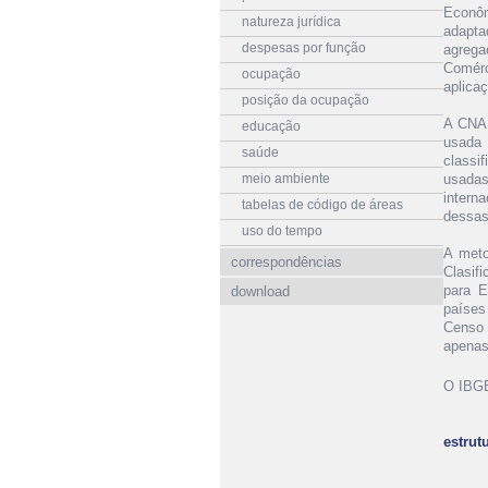
Econô
natureza jurídica
adapta
despesas por função
agrega
Comérc
ocupação
aplica
posição da ocupação
A CNAE
educação
usada
saúde
classi
meio ambiente
usadas
intern
tabelas de código de áreas
dessas 
uso do tempo
A meto
correspondências
Clasif
para E
download
países
Censo 
apenas
O IBGE
estrut