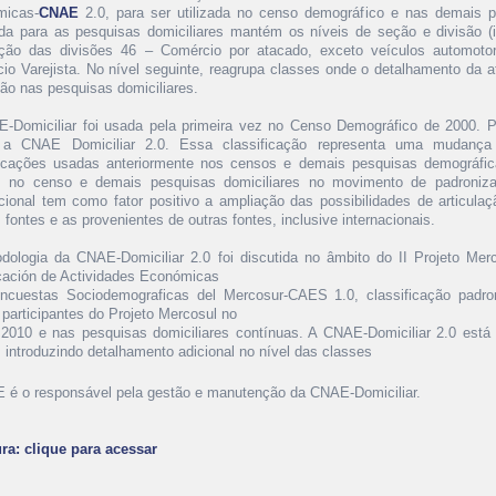
micas-
CNAE
2.0, para ser utilizada no censo demográfico e nas demais pe
da para as pesquisas domiciliares mantém os níveis de seção e divisão (i
ção das divisões 46 – Comércio por atacado, exceto veículos automotor
io Varejista. No nível seguinte, reagrupa classes onde o detalhamento da a
ção nas pesquisas domiciliares.
-Domiciliar foi usada pela primeira vez no Censo Demográfico de 2000. P
 a CNAE Domiciliar 2.0. Essa classificação representa uma mudança
ficações usadas anteriormente nos censos e demais pesquisas demográfica
 no censo e demais pesquisas domiciliares no movimento de padroniz
acional tem como fator positivo a ampliação das possibilidades de articulaç
fontes e as provenientes de outras fontes, inclusive internacionais.
dologia da CNAE-Domiciliar 2.0 foi discutida no âmbito do II Projeto Mer
icación de Actividades Económicas
ncuestas Sociodemograficas del Mercosur-CAES 1.0, classificação padro
 participantes do Projeto Mercosul no
2010 e nas pesquisas domiciliares contínuas. A CNAE-Domiciliar 2.0 está 
 introduzindo detalhamento adicional no nível das classes
 é o responsável pela gestão e manutenção da CNAE-Domiciliar.
ura: clique para acessar