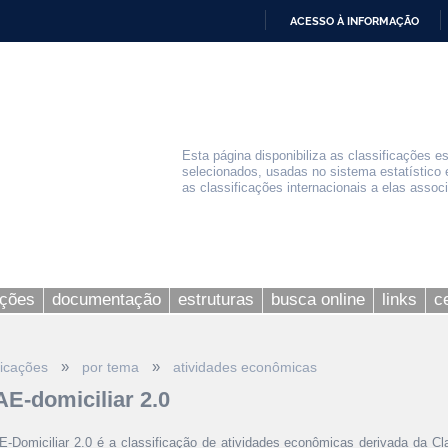
ACESSO À INFORMAÇÃO
IR
PARA
O
CONTEÚDO
Esta página disponibiliza as classificações e
selecionados, usadas no sistema estatístico 
as classificações internacionais a elas assoc
ações
documentação
estruturas
busca online
links
c
»
»
ficações
por tema
atividades econômicas
E-domiciliar 2.0
-Domiciliar 2.0 é a classificação de atividades econômicas derivada da Cla