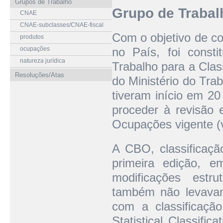
Grupos de Trabalho
Grupo de Trabal
CNAE
CNAE-subclasses/CNAE-fiscal
Com o objetivo de co
produtos
ocupações
no País, foi const
natureza jurídica
Trabalho para a Cla
Resoluções/Atas
do Ministério do Tra
tiveram início em 20
proceder à revisão e
Ocupações vigente (
A CBO, classificaçã
primeira edição, e
modificações estr
também não levavam
com a classificação
Statistical Classific