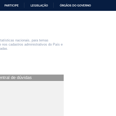
PARTICIPE
LEGISLAÇÃO
ÓRGÃOS DO GOVERNO
statísticas nacionais, para temas
e nos cadastros administrativos do País e
iadas.
entral de dúvidas