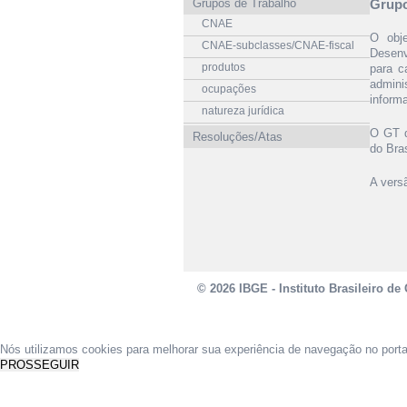
Grupos de Trabalho
Grupo
CNAE
O obje
CNAE-subclasses/CNAE-fiscal
Desenv
produtos
para c
admini
ocupações
inform
natureza jurídica
O GT d
Resoluções/Atas
do Bras
A vers
© 2026 IBGE - Instituto Brasileiro de 
Nós utilizamos cookies para melhorar sua experiência de navegação no port
PROSSEGUIR