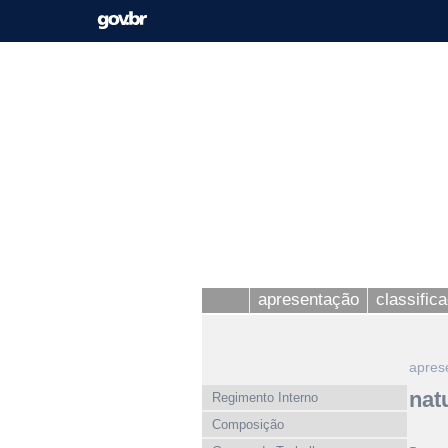
apresentação
classific
apres
nat
Regimento Interno
Composição