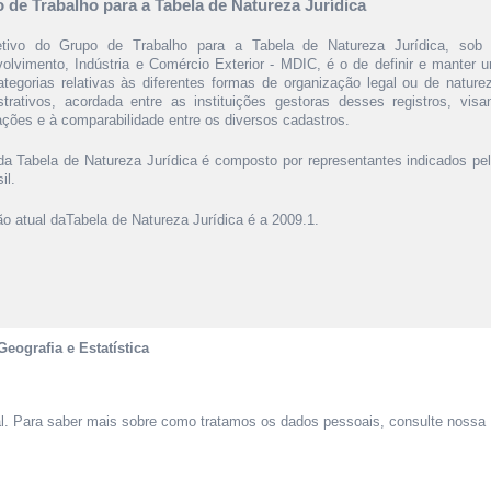
 de Trabalho para a Tabela de Natureza Jurídica
tivo do Grupo de Trabalho para a Tabela de Natureza Jurídica, sob 
olvimento, Indústria e Comércio Exterior - MDIC, é o de definir e manter 
ategorias relativas às diferentes formas de organização legal ou de naturez
strativos, acordada entre as instituições gestoras desses registros, vi
ações e à comparabilidade entre os diversos cadastros.
a Tabela de Natureza Jurídica é composto por representantes indicados p
il.
ão atual daTabela de Natureza Jurídica é a 2009.1.
Geografia e Estatística
al. Para saber mais sobre como tratamos os dados pessoais, consulte nossa