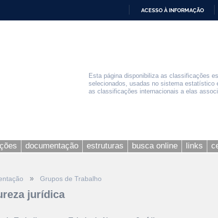
ACESSO À INFORMAÇÃO
IR
PARA
O
CONTEÚDO
Esta página disponibiliza as classificações e
selecionados, usadas no sistema estatístico 
as classificações internacionais a elas assoc
ações
documentação
estruturas
busca online
links
c
»
entação
Grupos de Trabalho
ureza jurídica