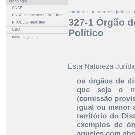
cronologia
CNAE
»
estruturas
natureza jurídica
CNAE-subclasses / CNAE-fiscal
327-1 Órgão d
PRODLIST-indústria
CBO
Político
natureza jurídica
Esta Natureza Juríd
os órgãos de dir
que seja o no
(comissão provis
igual ou menor a
território do Di
exemplos de órg
aqueles com abra