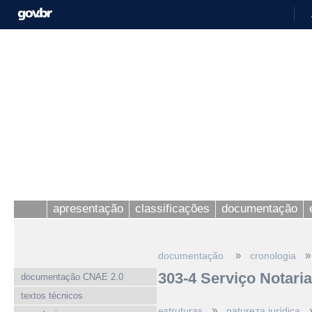
apresentação
classificações
documentação
»
»
documentação
cronologia
303-4 Serviço Notarial
documentação CNAE 2.0
textos técnicos
»
estruturas
natureza jurídica