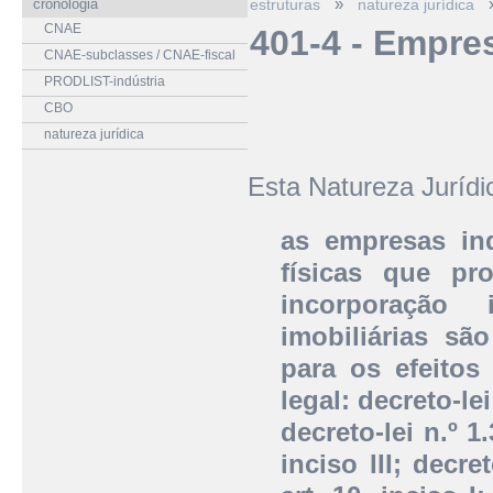
»
cronologia
estruturas
natureza jurídica
CNAE
401-4 - Empres
CNAE-subclasses / CNAE-fiscal
PRODLIST-indústria
CBO
natureza jurídica
Esta Natureza Juríd
as empresas ind
físicas que p
incorporação 
imobiliárias sã
para os efeitos
legal: decreto-le
decreto-lei n.º 1
inciso III; decr