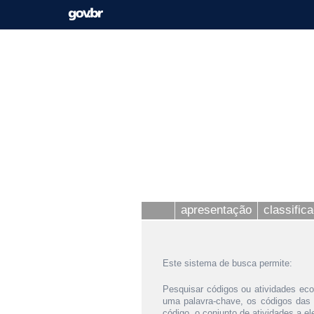
apresentação
classific
Este sistema de busca permite:
Pesquisar códigos ou atividades eco
uma palavra-chave, os códigos das
código, o conjunto de atividades a e