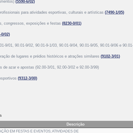
pamentos)
(5590-6/02)
ofissionais para atividades esportivas, culturais e artísticas
(7490-1/05)
as, congressos, exposições e festas
(8230-0/01)
-0/02)
01-9/01, 90.01-9/02, 90.01-9-1/03, 90.01-9/04, 90.01-9/05, 90.01-9/06 e 90.01
ração de lugares e prédios históricos e atrações similares
(9102-3/01)
os de azar e apostas (92.00-3/01, 92.00-3/02 e 92.00-3/99)
 esportivos
(9312-3/00)
a
Descrição
ÇÃO EM FESTAS E EVENTOS; ATIVIDADES DE