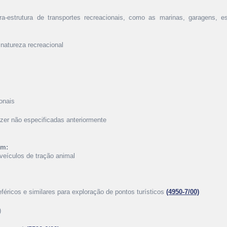
fra-estrutura de transportes recreacionais, como as marinas, garagens, 
 natureza recreacional
onais
azer não especificadas anteriormente
ém:
m veículos de tração animal
leféricos e similares para exploração de pontos turísticos
(4950-7/00)
)