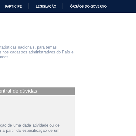
PARTICIPE
LEGISLAÇÃO
ÓRGÃOS DO GOVERNO
statísticas nacionais, para temas
e nos cadastros administrativos do País e
iadas.
entral de dúvidas
ição de uma dada atividade ou de
a partir da especificação de um