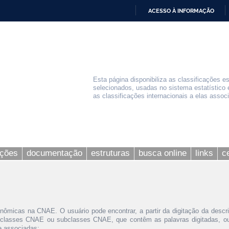
ACESSO À INFORMAÇÃO
IR
PARA
O
CONTEÚDO
Esta página disponibiliza as classificações e
selecionados, usadas no sistema estatístico 
as classificações internacionais a elas assoc
ações
documentação
estruturas
busca online
links
c
nômicas na CNAE. O usuário pode encontrar, a partir da digitação da descr
 classes CNAE ou subclasses CNAE, que contêm as palavras digitadas, ou 
le associadas;