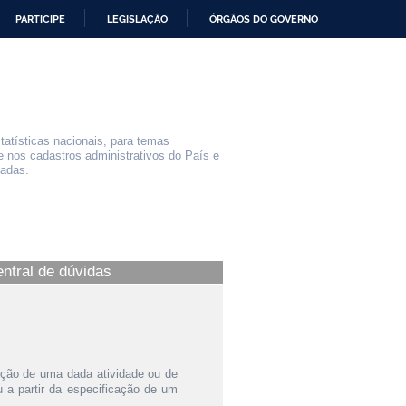
PARTICIPE
LEGISLAÇÃO
ÓRGÃOS DO GOVERNO
statísticas nacionais, para temas
e nos cadastros administrativos do País e
iadas.
entral de dúvidas
ição de uma dada atividade ou de
a partir da especificação de um