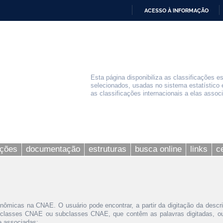
ACESSO À INFORMAÇÃO
IR
PARA
O
CONTEÚDO
Esta página disponibiliza as classificações e
selecionados, usadas no sistema estatístico 
as classificações internacionais a elas assoc
ações
documentação
estruturas
busca online
links
c
nômicas na CNAE. O usuário pode encontrar, a partir da digitação da descr
 classes CNAE ou subclasses CNAE, que contêm as palavras digitadas, ou 
le associadas;