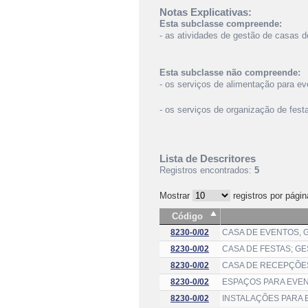
Notas Explicativas:
Esta subclasse compreende:
- as atividades de gestão de casas d
Esta subclasse não compreende:
- os serviços de alimentação para e
- os serviços de organização de fes
Lista de Descritores
Registros encontrados:
5
Mostrar
registros por págin
Código
8230-0/02
CASA DE EVENTOS, 
8230-0/02
CASA DE FESTAS; G
8230-0/02
CASA DE RECEPÇÕE
8230-0/02
ESPAÇOS PARA EVEN
8230-0/02
INSTALAÇÕES PARA 