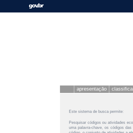
apresentação
classific
Este sistema de busca permite:
Pesquisar códigos ou atividades eco
uma palavra-chave, os códigos das
código, o conjunto de atividades a e