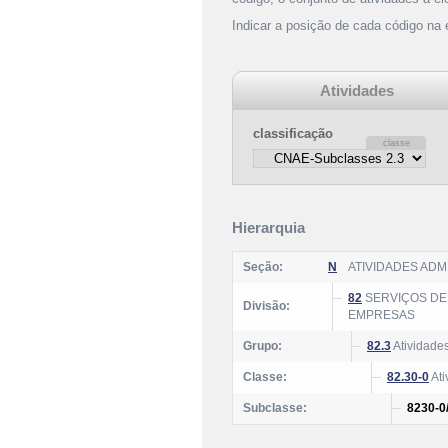
Indicar a posição de cada código na
Atividades
classificação
Hierarquia
Seção:
N
ATIVIDADES AD
82
SERVIÇOS DE 
Divisão:
EMPRESAS
Grupo:
82.3
Atividades
Classe:
82.30-0
Ati
Subclasse:
8230-0