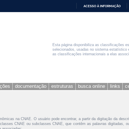
ACESSO À INFORMAÇÃO
IR
PARA
O
CONTEÚDO
Esta página disponibiliza as classificações e
selecionados, usadas no sistema estatístico 
as classificações internacionais a elas assoc
ações
documentação
estruturas
busca online
links
c
nômicas na CNAE. O usuário pode encontrar, a partir da digitação da descr
 classes CNAE ou subclasses CNAE, que contêm as palavras digitadas, ou 
le associadas;