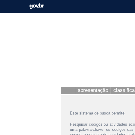
apresentação
classific
Este sistema de busca permite:
Pesquisar códigos ou atividades eco
uma palavra-chave, os códigos das
código, o conjunto de atividades a e