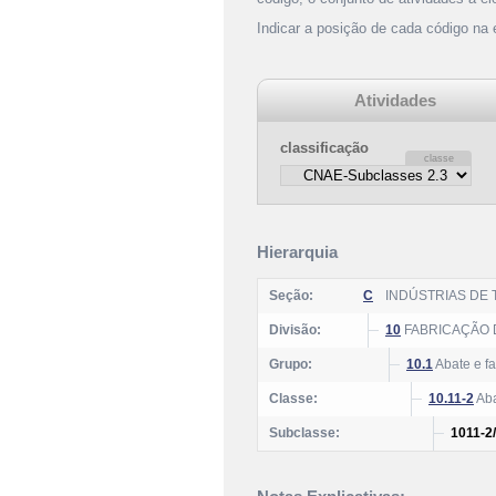
Indicar a posição de cada código na
Atividades
classificação
Hierarquia
Seção:
C
INDÚSTRIAS DE
Divisão:
10
FABRICAÇÃO 
Grupo:
10.1
Abate e f
Classe:
10.11-2
Aba
Subclasse:
1011-2/