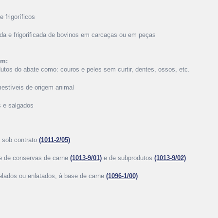
 frigoríficos
ada e frigorificada de bovinos em carcaças ou em peças
ém:
utos do abate como: couros e peles sem curtir, dentes, ossos, etc.
mestíveis de origem animal
s e salgados
 sob contrato
(1011-2/05)
 e de conservas de carne
(1013-9/01)
e de subprodutos
(1013-9/02)
gelados ou enlatados, à base de carne
(1096-1/00)