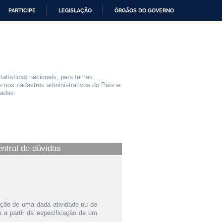
PARTICIPE
LEGISLAÇÃO
ÓRGÃOS DO GOVERNO
statísticas nacionais, para temas
e nos cadastros administrativos do País e
iadas.
entral de dúvidas
ição de uma dada atividade ou de
a partir da especificação de um